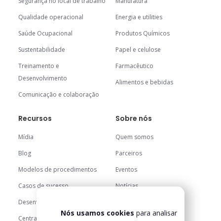
Segurança no local de trabalho
Manufatura
Qualidade operacional
Energia e utilities
Saúde Ocupacional
Produtos Químicos
Sustentabilidade
Papel e celulose
Treinamento e
Farmacêutico
Desenvolvimento
Alimentos e bebidas
Comunicação e colaboração
Recursos
Sobre nós
Mídia
Quem somos
Blog
Parceiros
Modelos de procedimentos
Eventos
Casos de sucesso
Notícias
Carreiras
Desenvolvedores
Nós usamos cookies
para analisar
Central de confiança
Central de ajuda