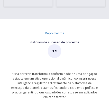
Depoimentos
Histórias de sucesso de parceiros
ação
“O Microsoft Azure ajuda a Glartek a oferecer soluç
ssa
permitem que os clientes se concentrem mais em
operações e menos no gerenciamento da infraestr
ica e
aproveitando a flexibilidade e a confiabilidade de 
ados
corporativo que o Azure oferece.”