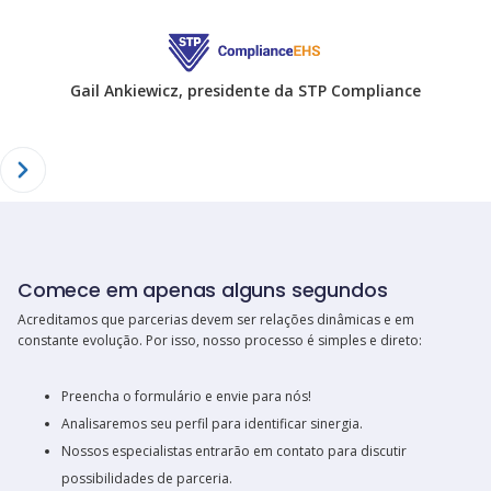
Hawn Hall, vice-presidente do Azure pa
operadores
e
Slide 3 of 4.
Comece em apenas alguns segundos
Acreditamos que parcerias devem ser relações dinâmicas e em
constante evolução. Por isso, nosso processo é simples e direto:
Preencha o formulário e envie para nós!
Analisaremos seu perfil para identificar sinergia.
Nossos especialistas entrarão em contato para discutir
possibilidades de parceria.