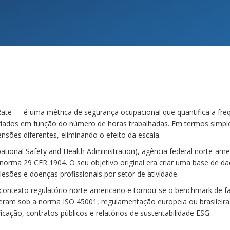
ate — é uma métrica de segurança ocupacional que quantifica a frequ
dados em função do número de horas trabalhadas. Em termos simp
sões diferentes, eliminando o efeito da escala.
ational Safety and Health Administration), agência federal norte-am
norma 29 CFR 1904. O seu objetivo original era criar uma base de da
sões e doenças profissionais por setor de atividade.
ontexto regulatório norte-americano e tornou-se o benchmark de f
am sob a norma ISO 45001, regulamentação europeia ou brasileira. H
icação, contratos públicos e relatórios de sustentabilidade ESG.