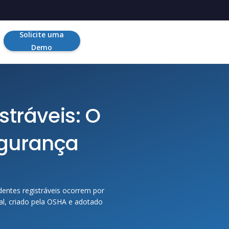
Solicite uma
Demo
stráveis: O
egurança
dentes registráveis ocorrem por
nal, criado pela OSHA e adotado