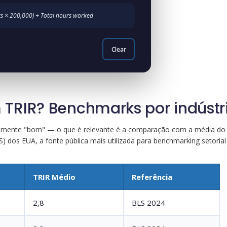
ts × 200,000) ÷ Total hours worked
Clear
TRIR? Benchmarks por indústr
almente "bom" — o que é relevante é a comparação com a média do s
) dos EUA, a fonte pública mais utilizada para benchmarking setorial a
TRIR Médio
Referência
2,8
BLS 2024