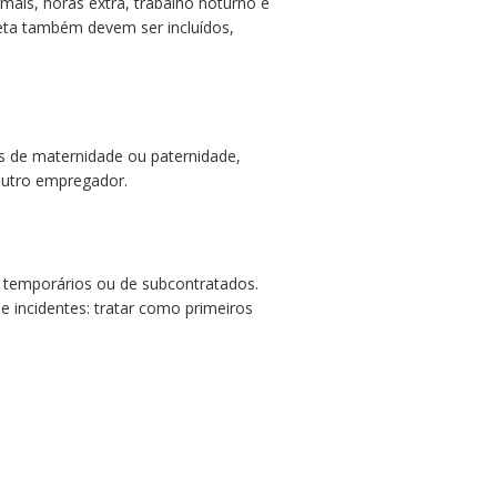
mais, horas extra, trabalho noturno e
eta também devem ser incluídos,
as de maternidade ou paternidade,
outro empregador.
 temporários ou de subcontratados.
de incidentes: tratar como primeiros