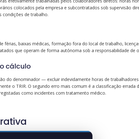
ras efetivamente trabalhadas pelos colaboradores diretos: horas nor
rários colocados pela empresa e subcontratados sob supervisão dir
 condições de trabalho.
e férias, baixas médicas, formação fora do local de trabalho, licenç
ratados que operam de forma autónoma sob a responsabilidade de 
o cálculo
ção do denominador — excluir indevidamente horas de trabalhadores
cialmente o TRIR. O segundo erro mais comum é a classificação errada 
 registadas como incidentes com tratamento médico.
rativa